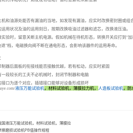
：
主机和油源处能否有漏油的当地，如发现有漏油，应实时改换密封圈或组
的运用状况及油的运用刻日，按期改换吸油过滤器和滤芯，改换液压油。
做实验时，留意关断主机电源。假如机械在待机形态，转换开关应打到“加
快退”档，电磁换向阀不断在通电形态，会影响该器件的运用寿命。
护：
节制器后面板的衔接线能否接触优越，若有松动，应实时紧固
有一段较长的工夫不必机械时，封闭节制器和电脑
的接口为逐个对应，插错接口能够对设备形成损坏
液压万能试验机
，材料试验机，薄膜拉力机，
人造板试验机
，防
puye.com/
我国液压万能试验机，材料试验机，薄膜拉
摩擦磨损试验机PB值操作规程