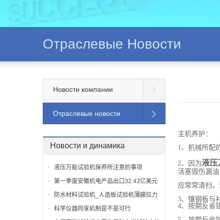
Отраслевые Новости
Новости компании
Отраслевые новости
主机养护：
Новости и динамика
1、机械所配
液压
2、因为
液压万能试验机保养所注意的事项
活塞毁伤漏油
第一季度安徽机电产品出口32.43亿美元
应常常清扫，
防水材料试验机_人造板试验机薄膜拉力
3、镶钢板与
4、按期反省
机“济南
科学仪器同享机制是不是可行
5、按期反省