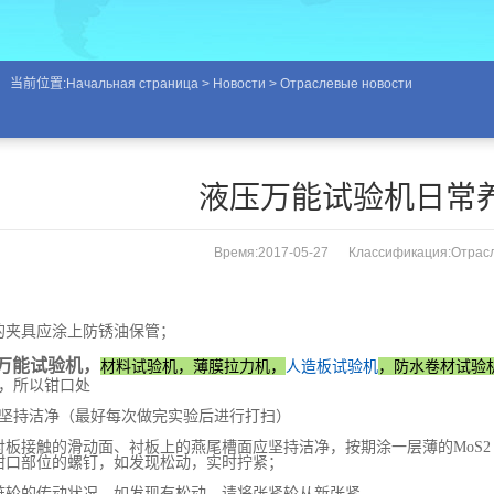
当前位置:
Начальная страница
>
Новости
>
Отраслевые новости
液压万能试验机日常
Время:2017-05-27 Классификация:
Отрас
的夹具应涂上防锈油保管；
万能试验机
，
材料试验机，薄膜拉力机，
人造板试验机
，防水卷材试验
，所以钳口处
坚持洁净（最好每次做完实验后进行打扫）
衬板接触的滑动面、衬板上的燕尾槽面应坚持洁净，按期涂一层薄的MoS2
钳口部位的螺钉，如发现松动，实时拧紧；
链轮的传动状况，如发现有松动，请将张紧轮从新张紧