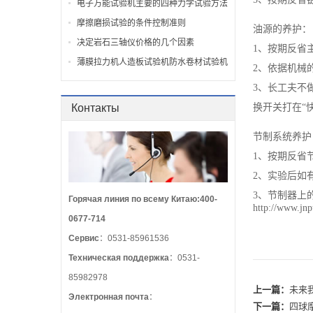
电子万能试验机主要的四种力学试验方法
摩擦磨损试验的条件控制准则
油源的养护
决定岩石三轴仪价格的几个因素
1、按期反省
薄膜拉力机人造板试验机防水卷材试验机
2、依据机械
3、长工夫不
Контакты
换开关打在“
节制系统养
1、按期反省
2、实验后如
3、节制器上
Горячая линия по всему Китаю:400-
http://www.jn
0677-714
Сервис
：0531-85961536
Техническая поддержка
：0531-
85982978
上一篇：
未来
Электронная почта
：
下一篇：
四球