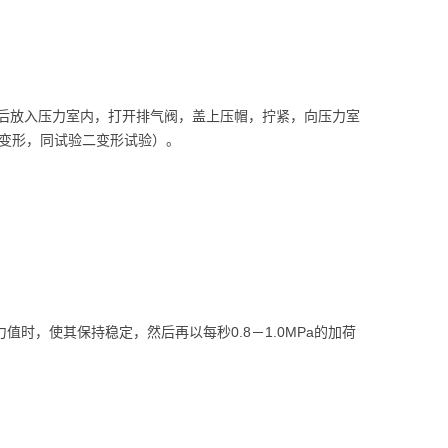
然后放入压力室内，打开排气阀，盖上压帽，拧紧，向压力室
变形，同试验二变形试验）。
值时，使其保持稳定，然后再以每秒0.8－1.0MPa的加荷