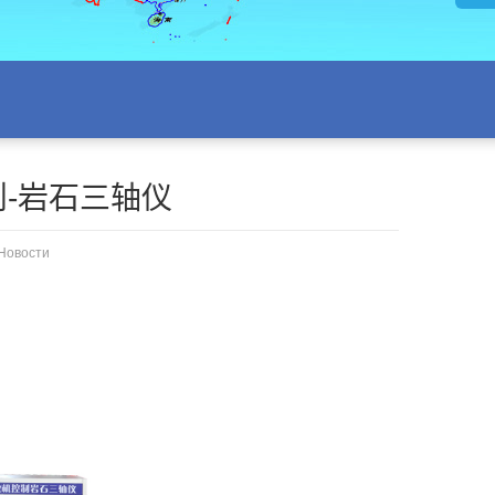
-岩石三轴仪
Новости