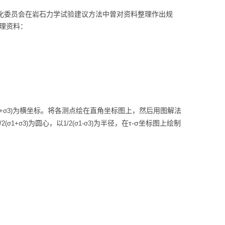
委员会在岩石力学试验建议方法中曾对资料整理作出规
理资料：
为横坐标。将各测点绘在直角坐标图上，然后用图解法
+σ3)
为圆心，以
为半径，在τ-σ坐标图上绘制
/2(σ1+σ3)
1/2(σ1-σ3)