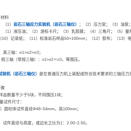
与材料
：（1）
岩石三轴应力实验机（岩石三轴仪）
；（2）压力室；（3）油泵
料：（1）液压油；（2）游标卡尺；（3）乳胶膜；（4）三角尺；（5）量
10）记录纸；（11）标准岩石样品50×100mm；（12）胶布；（13）
真三轴：σ1>σ2>σ3；
轴（常规三轴）：
>
＝
，等围压。
σ1
σ2
σ3
试验机
（岩石三轴仪）
是在普通压力机上装配成符合技术要求的三轴压力
步骤
验样品数量不少于5块，不同围压1块；
量试件尺寸：
）圆柱体试件直径Φ48~54mm，高100mm；
径与高度，或边长之比为1：2.00~2.50。