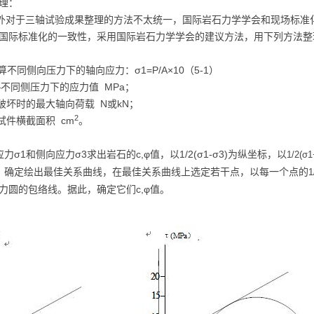
理：
对于三轴试验成果整理的方法不太统一，国际岩石力学学会和现场标准化
国际标准化的一致性，采用国际岩石力学学会的建议方法，用下列方法整
算不同侧向压力下的轴向应力：σ1=P/A×10（5-1）
—不同侧压力下的应力值 MPa；
时的最大轴向荷载 N或kN；
2
横截面积 cm
。
力σ1和侧向应力σ3求出岩石的c,φ值，以1/2(σ1-σ3)为纵坐标，以
1/2(σ1
，确定绘出最佳关系曲线，在最佳关系曲线上选定若干点，以每一个点的
1
力圆的包络线。据此，确定它们c,φ值。