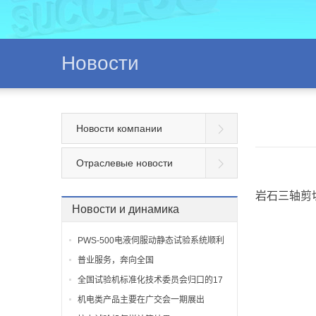
Новости
Новости компании
Отраслевые новости
岩石三轴剪
Новости и динамика
PWS-500电液伺服动静态试验系统顺利
安装调试完毕
普业服务，奔向全国
全国试验机标准化技术委员会归口的17
项行业标准
机电类产品主要在广交会一期展出