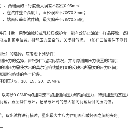
1）、两端面的平行度最大误差不超过0.05mm；
试件整个高度上，直径误差不超过0.3mm；
面应垂直试件轴，最大偏差不超过0.25度。
试件尺寸后，用耐油橡胶或乳胶质保护套，能有效防止油液与样品接触。
液达到预定位置。排静压力室空气，关闭排气阀。（如在三轴条件下测其
围压）的选择，应考虑下列条件：
力的选择，应根据工程实际情况，并考虑测向压力装置的精度；
压力需使求出的莫尔包络线能明显的反映出所需要的应力区间；
包络线的各个阶段。
力5、10、15、20、25MPa。
，以每秒0.05MPa的加荷速率施加侧向压力和轴向压力，待到加至预定压力
荷载，直至试件破坏，记录破坏时的最大轴向荷载及侧向压力值。
后，取出试样进行描述，量出最大主应力作用面和破坏面之间的夹角。