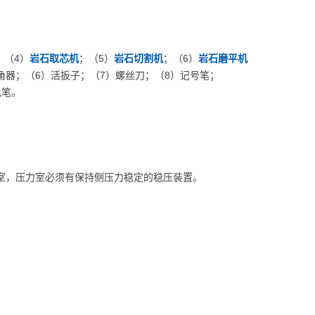
；（4）
岩石取芯机
；（5）
岩石切割机
；（6）
岩石磨平机
角器；（6）活扳子；（7）螺丝刀；（8）记号笔；
电笔。
室，压力室必须有保持侧压力稳定的稳压装置。