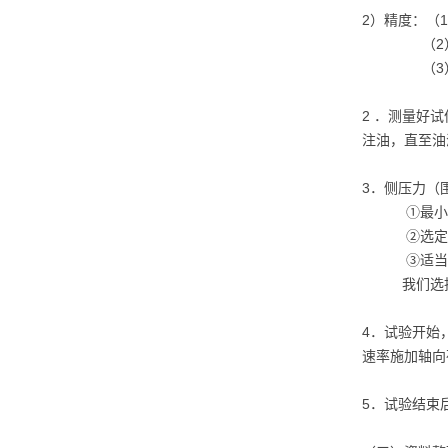
2）精度：（
（2）、在
（3）、端
2 ．测量好
注油，直至油
3．侧压力（
①最小侧压
②选定的侧
③适当照顾
我们选择侧压
4．试验开始
速率施加轴向
5．试验结束