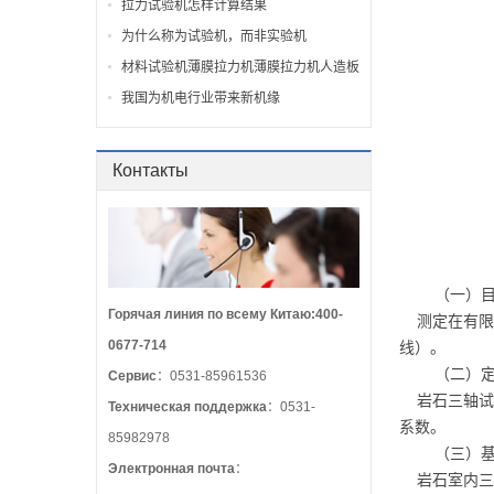
拉力试验机怎样计算结果
为什么称为试验机，而非实验机
材料试验机薄膜拉力机薄膜拉力机人造板
试验机
我国为机电行业带来新机缘
Контакты
（一）目
Горячая линия по всему Китаю:400-
测定在有限侧
0677-714
线）。
（二）定义
Сервис
：0531-85961536
岩石三轴试验
Техническая поддержка
：0531-
系数。
85982978
（三）基
Электронная почта
：
岩石室内三轴