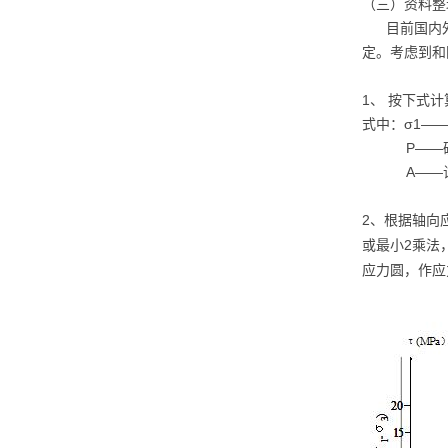
（三）资料整
目前国内外
定。考虑到和
1、 按下式计
式中：σ1—
P——破坏
A——试件
2、根据轴向应
或最小2乘法
应力圆，作应