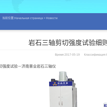
当前位置:
Начальная страница
>
Новости
岩石三轴剪切强度试验细则
Время:2017-05-19 Классификация:
切强度试验－济南普业岩石三轴仪