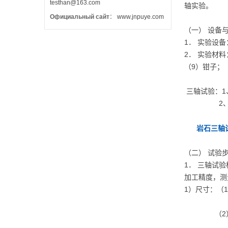
testhan@163.com
轴实验。
Официальный сайт
：
www.jnpuye.com
（一） 设备
1． 实验设备
2． 实验材
（9）钳子；（
三轴试验：1、
2、假三
岩石三轴
（二） 试验
1． 三轴试
加工精度，测
1）尺寸：（1
（2）试件直