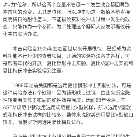
功=力*位移，所以这两个变量不管哪一个发生改变都回导致
冲击功的改变，尤其是位移。所以冲击功这一数值不能直接
阐明资料的耐性怎么，不能描绘资料在冲击过程中发生的改
变，只能作为一个参阅。为了处理这个疑问大家发明晰仪器
化冲击实验办法.
冲击实验自1905年左右面世以来开展很快，已经成为资
料功能不行短少的查看项目，开始的实验办法各式各样，可
是跟着年代的开展：夏比锁形冲击实验、夏比V型冲击实验和
夏比梅氏冲击实验得到注重。
1968年之前美国都是选用夏比锁形冲击实验办法，可是
这种实验办法有个缺陷：因为锁形缺口过钝，由此来断定脆
性转变温度低于布局的脆性断裂温度，因而68年今后，在
ASTM规范中就改用选用规范夏比V型试样，所以选用V型款
式和梅氏冲击试样的比较多。整体来说欧美选用夏比V型缺口
较多，而俄罗斯则选用夏比梅氏试样。
济南普业机电技术有限公司一直努力在冲击试验机的生