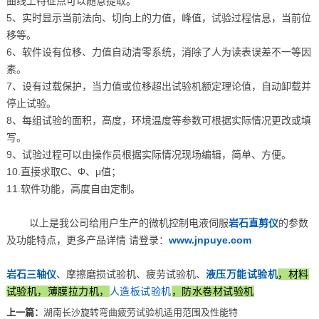
曲线上特征点可以随意提取。
5、实时显示当前法向、切向上的力值，峰值，试验过程信息，当前位
移等。
6、软件设有位移、力值自动清零系统，消除了人为读表误差不一等因
素。
7、设有过载保护，当力值或位移超出试验机额定理论值，自动卸载并
停止试验。
8、每组试验的面积，高度，环境温度等参数可根据实际情况更改或填
写。
9、试验过程可以由操作员根据实际情况现场编辑，简单、方便。
10.直接求取C、Φ、μ值；
11.软件功能，高度自由定制。
以上是我公司给用户生产的微机控制电液伺服
岩石直剪仪
的参数
及功能特点，更多产品详情 请登录：
www.jnpuye.com
岩石三轴仪
、摩擦磨损试验机、疲劳试验机、
液压万能试验机
，材料
试验机，薄膜拉力机，
人造板试验机
，防水卷材试验机
上一篇：
湖南长沙旋转弯曲疲劳试验机适用范围及性能特