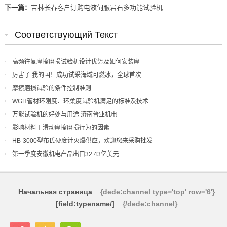
下一篇：
吉林长春客户订购电液伺服岩石多功能试验机
Соответствующий Текст
高频往复摩擦磨损试验机设计优势及如何安装摩
厉害了 我的国！成功试采海域可燃冰，全球首次
摩擦磨损试验的条件控制准则
WGH管材环刚度、环柔度试验机满足的标准及技术
万能试验机的好处与用途 济南普业机电
影响材料干滑动摩擦磨损行为的因素
HB-3000型布氏硬度计火爆供应，欢迎您来采购批发
第一季度安徽机电产品出口32.43亿美元
Начальная страница
{dede:channel type='top' row='6'}
[field:typename/]
{/dede:channel}