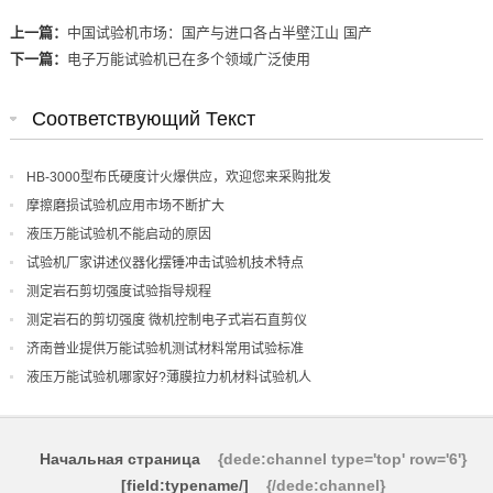
上一篇：
中国试验机市场：国产与进口各占半壁江山 国产
下一篇：
电子万能试验机已在多个领域广泛使用
Соответствующий Текст
HB-3000型布氏硬度计火爆供应，欢迎您来采购批发
摩擦磨损试验机应用市场不断扩大
液压万能试验机不能启动的原因
试验机厂家讲述仪器化摆锤冲击试验机技术特点
测定岩石剪切强度试验指导规程
测定岩石的剪切强度 微机控制电子式岩石直剪仪
济南普业提供万能试验机测试材料常用试验标准
液压万能试验机哪家好?薄膜拉力机材料试验机人
Начальная страница
{dede:channel type='top' row='6'}
[field:typename/]
{/dede:channel}